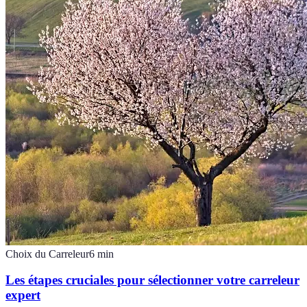
Choix du Carreleur
6
min
Les étapes cruciales pour sélectionner votre carreleur
expert