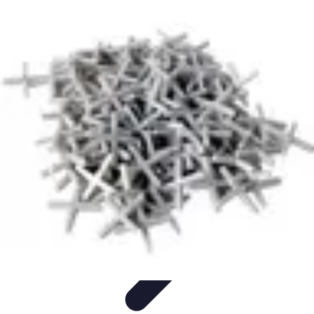
Carreleur Expert
Choix du Carrelage
Techniques de Pose
Outils et Matériaux
choix du
carreleur
Installation
Carreleur Expert