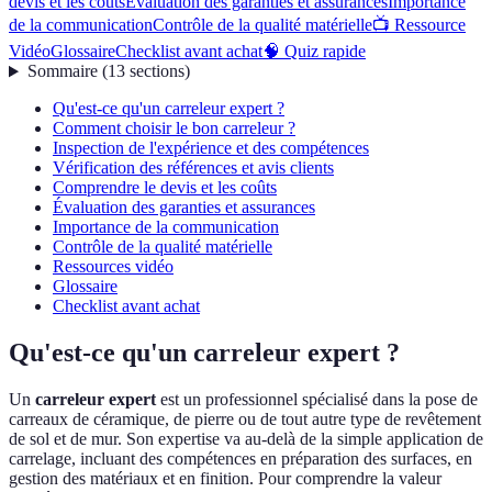
devis et les coûts
Évaluation des garanties et assurances
Importance
de la communication
Contrôle de la qualité matérielle
📺 Ressource
Vidéo
Glossaire
Checklist avant achat
🧠 Quiz rapide
Sommaire
(
13
sections
)
Qu'est-ce qu'un carreleur expert ?
Comment choisir le bon carreleur ?
Inspection de l'expérience et des compétences
Vérification des références et avis clients
Comprendre le devis et les coûts
Évaluation des garanties et assurances
Importance de la communication
Contrôle de la qualité matérielle
Ressources vidéo
Glossaire
Checklist avant achat
Qu'est-ce qu'un carreleur expert ?
Un
carreleur expert
est un professionnel spécialisé dans la pose de
carreaux de céramique, de pierre ou de tout autre type de revêtement
de sol et de mur. Son expertise va au-delà de la simple application de
carrelage, incluant des compétences en préparation des surfaces, en
gestion des matériaux et en finition. Pour comprendre la valeur