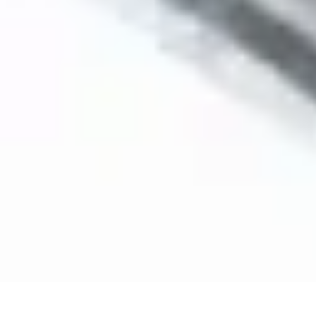
Carreleur Expert
Choix du Carrelage
Techniques de Pose
Outils et Matériaux
choix du ca
Carreleur Expert