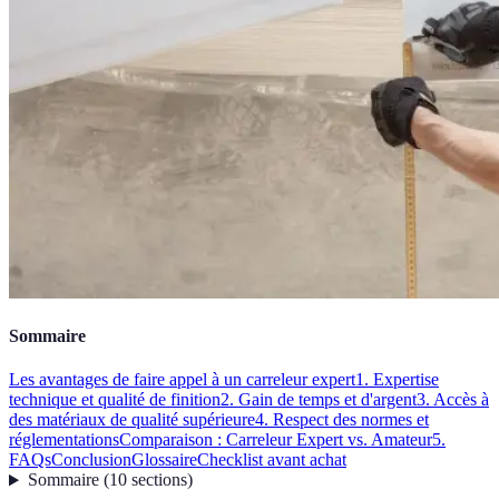
Sommaire
Les avantages de faire appel à un carreleur expert
1. Expertise
technique et qualité de finition
2. Gain de temps et d'argent
3. Accès à
des matériaux de qualité supérieure
4. Respect des normes et
réglementations
Comparaison : Carreleur Expert vs. Amateur
5.
FAQs
Conclusion
Glossaire
Checklist avant achat
Sommaire
(
10
sections
)