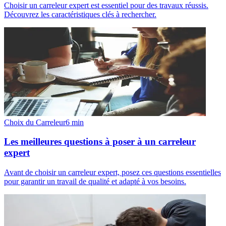
Choisir un carreleur expert est essentiel pour des travaux réussis.
Découvrez les caractéristiques clés à rechercher.
Choix du Carreleur
6
min
Les meilleures questions à poser à un carreleur
expert
Avant de choisir un carreleur expert, posez ces questions essentielles
pour garantir un travail de qualité et adapté à vos besoins.