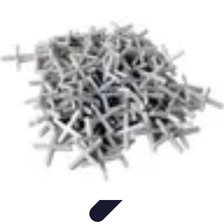
Carreleur Expert
Choix du Carrelage
Techniques de Pose
Outils et Matériaux
choix du
carreleur
Installation
Carreleur Expert