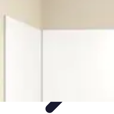
Carreleur Expert
Choix du Carrelage
Techniques de Pose
Outils et Matériaux
choix du
carreleur
Installation
Carreleur Expert