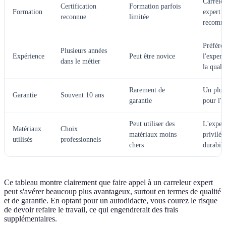
Carrele
Certification
Formation parfois
Formation
expert
reconnue
limitée
recomm
Préfére
Plusieurs années
Expérience
Peut être novice
l'expert
dans le métier
la quali
Rarement de
Un plus
Garantie
Souvent 10 ans
garantie
pour l'e
Peut utiliser des
L'exper
Matériaux
Choix
matériaux moins
privilég
utilisés
professionnels
chers
durabili
Ce tableau montre clairement que faire appel à un carreleur expert
peut s'avérer beaucoup plus avantageux, surtout en termes de qualité
et de garantie. En optant pour un autodidacte, vous courez le risque
de devoir refaire le travail, ce qui engendrerait des frais
supplémentaires.