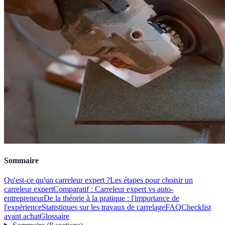
Sommaire
Qu'est-ce qu'un carreleur expert ?
Les étapes pour choisir un
carreleur expert
Comparatif : Carreleur expert vs auto-
entrepreneur
De la théorie à la pratique : l'importance de
l'expérience
Statistiques sur les travaux de carrelage
FAQ
Checklist
avant achat
Glossaire