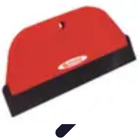
Carreleur Expert
Choix du Carrelage
Techniques de Pose
Outils et Matériaux
choix du
carreleur
Installation
Carreleur Expert