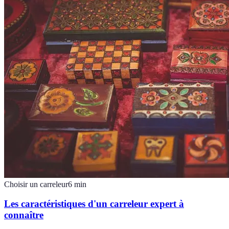
Choisir un carreleur
6
min
Les caractéristiques d'un carreleur expert à
connaître