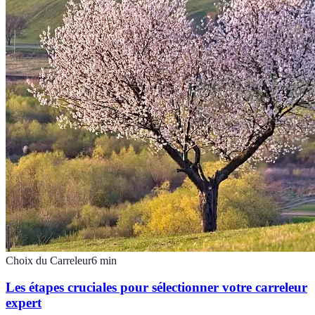
Choix du Carreleur
6
min
Les étapes cruciales pour sélectionner votre carreleur
expert