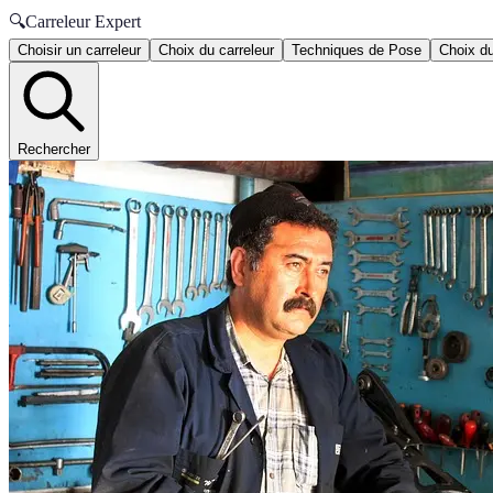
🔍
Carreleur Expert
Choisir un carreleur
Choix du carreleur
Techniques de Pose
Choix du
Rechercher