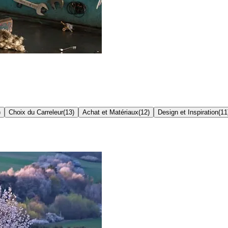
)
Choix du Carreleur
(
13
)
Achat et Matériaux
(
12
)
Design et Inspiration
(
11