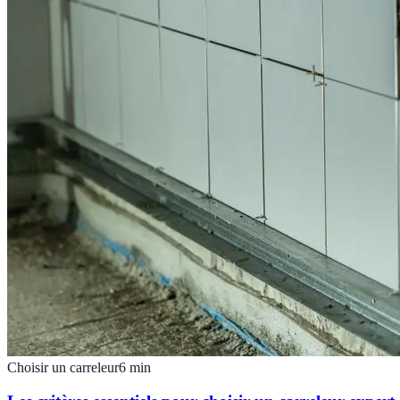
Choisir un carreleur
6
min