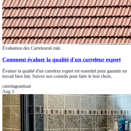
Évaluation des Carreleurs
6
min
Comment évaluer la qualité d'un carreleur expert
Évaluer la qualité d'un carreleur expert est essentiel pour garantir un
travail bien fait. Suivez nos conseils pour faire le bon choix.
carrelage
artisan
Aug 3