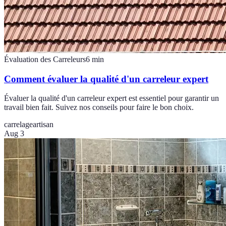
Évaluation des Carreleurs
6
min
Comment évaluer la qualité d'un carreleur expert
Évaluer la qualité d'un carreleur expert est essentiel pour garantir un
travail bien fait. Suivez nos conseils pour faire le bon choix.
carrelage
artisan
Aug 3