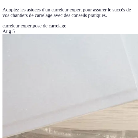
Adoptez les astuces d'un carreleur expert pour assurer le succès de
vos chantiers de carrelage avec des conseils pratiques.
carreleur expert
pose de carrelage
Aug 5