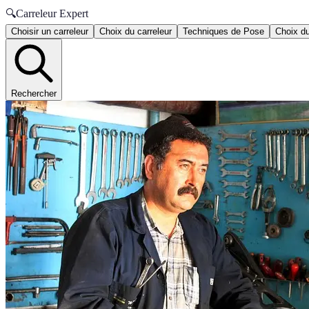
🔍
Carreleur Expert
Choisir un carreleur
Choix du carreleur
Techniques de Pose
Choix du
Rechercher