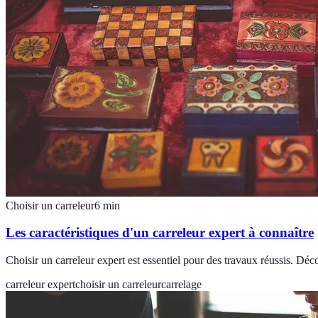
Choisir un carreleur
6
min
Les caractéristiques d'un carreleur expert à connaître
Choisir un carreleur expert est essentiel pour des travaux réussis. Déco
carreleur expert
choisir un carreleur
carrelage