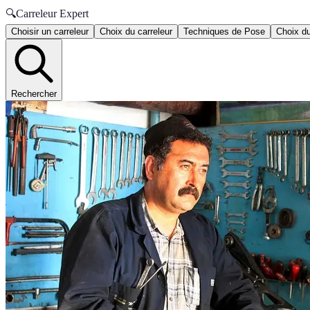
🔍
Carreleur Expert
Choisir un carreleur
Choix du carreleur
Techniques de Pose
Choix du
Rechercher