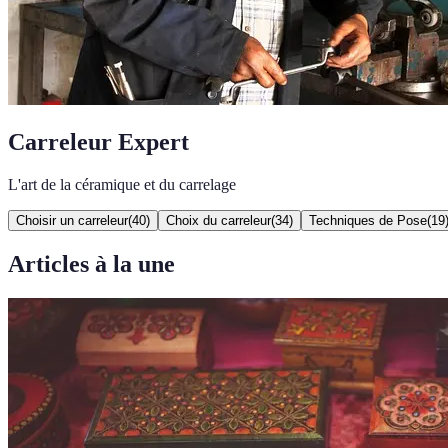
Carreleur Expert
L'art de la céramique et du carrelage
Choisir un carreleur
(
40
)
Choix du carreleur
(
34
)
Techniques de Pose
(
19
Articles à la une