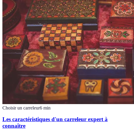
Choisir un carreleur
6
min
Les caractéristiques d'un carreleur expert à
connaître