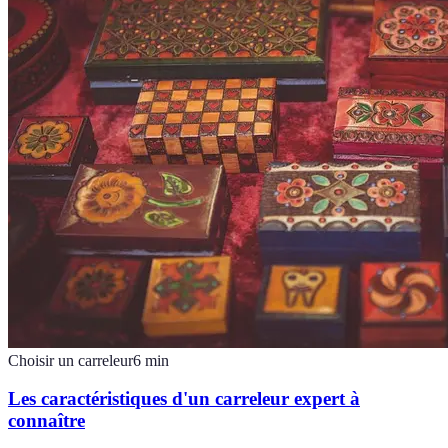
Choisir un carreleur
6
min
Les caractéristiques d'un carreleur expert à
connaître