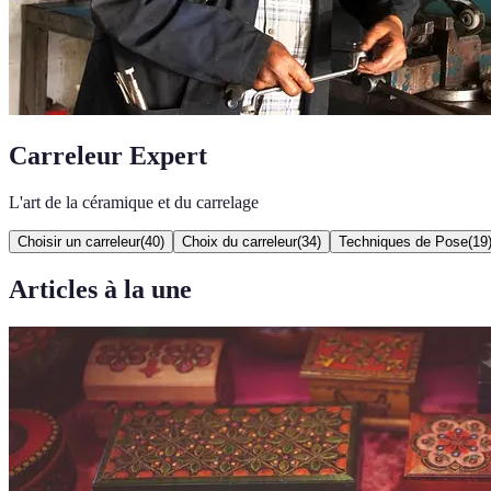
Carreleur Expert
L'art de la céramique et du carrelage
Choisir un carreleur
(
40
)
Choix du carreleur
(
34
)
Techniques de Pose
(
19
Articles à la une