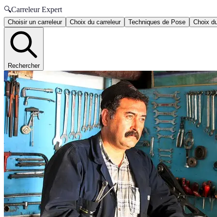
🔍
Carreleur Expert
Choisir un carreleur
Choix du carreleur
Techniques de Pose
Choix du
Rechercher