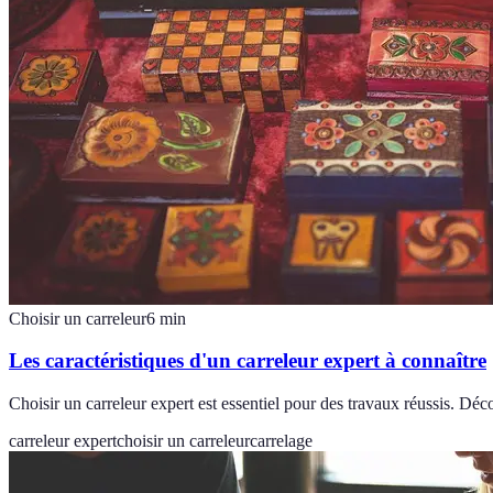
Choisir un carreleur
6
min
Les caractéristiques d'un carreleur expert à connaître
Choisir un carreleur expert est essentiel pour des travaux réussis. Déco
carreleur expert
choisir un carreleur
carrelage