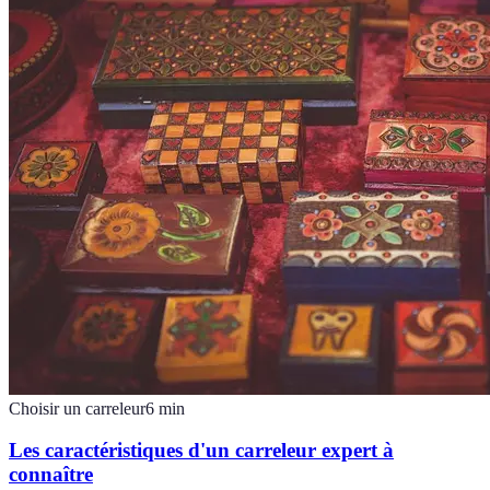
Choisir un carreleur
6
min
Les caractéristiques d'un carreleur expert à
connaître