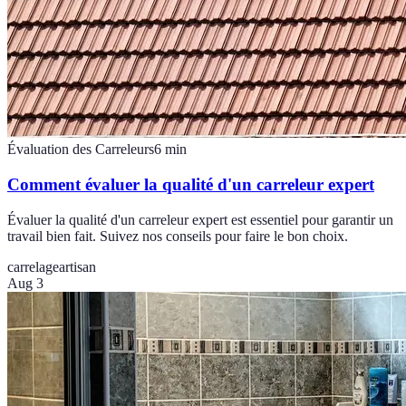
Évaluation des Carreleurs
6
min
Comment évaluer la qualité d'un carreleur expert
Évaluer la qualité d'un carreleur expert est essentiel pour garantir un
travail bien fait. Suivez nos conseils pour faire le bon choix.
carrelage
artisan
Aug 3