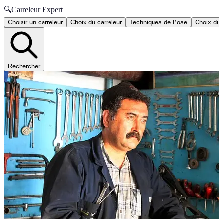
🔍
Carreleur Expert
Choisir un carreleur
Choix du carreleur
Techniques de Pose
Choix du
Rechercher