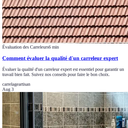
Évaluation des Carreleurs
6
min
Comment évaluer la qualité d'un carreleur expert
Évaluer la qualité d'un carreleur expert est essentiel pour garantir un
travail bien fait. Suivez nos conseils pour faire le bon choix.
carrelage
artisan
Aug 3