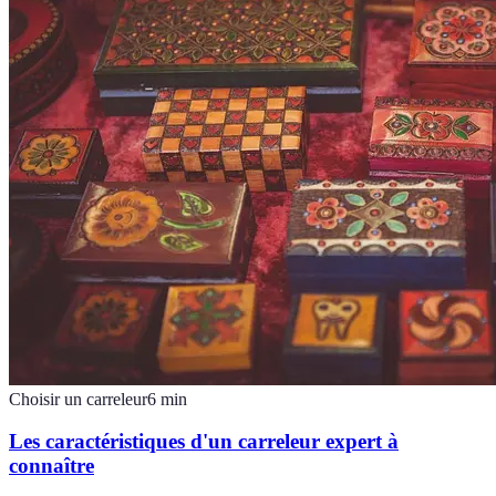
Choisir un carreleur
6
min
Les caractéristiques d'un carreleur expert à
connaître