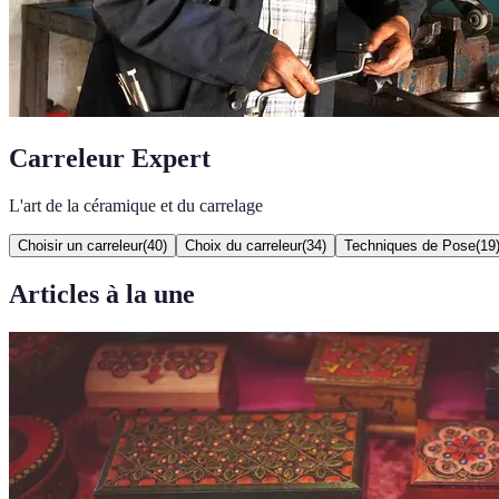
Carreleur Expert
L'art de la céramique et du carrelage
Choisir un carreleur
(
40
)
Choix du carreleur
(
34
)
Techniques de Pose
(
19
Articles à la une