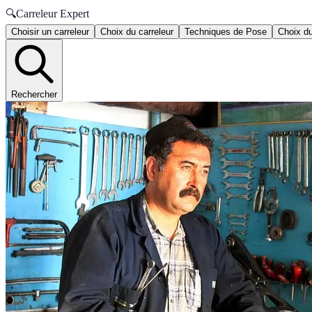
🔍
Carreleur Expert
Choisir un carreleur
Choix du carreleur
Techniques de Pose
Choix du
Rechercher