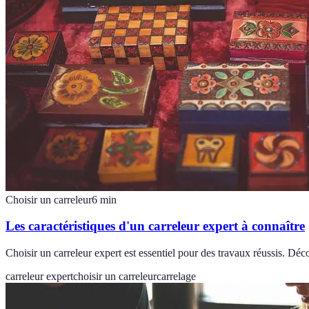
Choisir un carreleur
6
min
Les caractéristiques d'un carreleur expert à connaître
Choisir un carreleur expert est essentiel pour des travaux réussis. Déco
carreleur expert
choisir un carreleur
carrelage