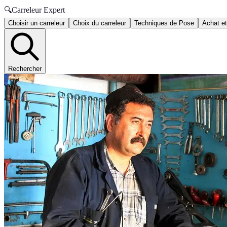
🔍
Carreleur Expert
Choisir un carreleur
Choix du carreleur
Techniques de Pose
Achat et
Rechercher