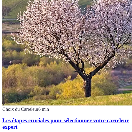
Choix du Carreleur
6
min
Les étapes cruciales pour sélectionner votre carreleur
expert