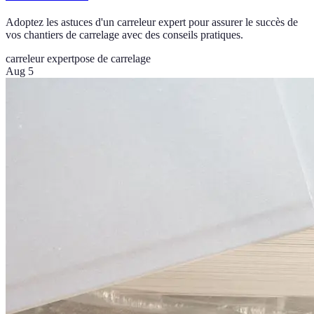
Adoptez les astuces d'un carreleur expert pour assurer le succès de
vos chantiers de carrelage avec des conseils pratiques.
carreleur expert
pose de carrelage
Aug 5