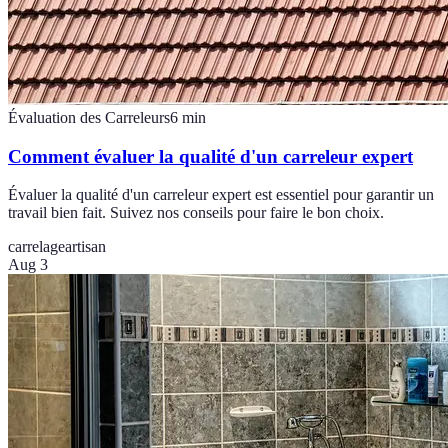
Évaluation des Carreleurs
6
min
Comment évaluer la qualité d'un carreleur expert
Évaluer la qualité d'un carreleur expert est essentiel pour garantir un
travail bien fait. Suivez nos conseils pour faire le bon choix.
carrelage
artisan
Aug 3