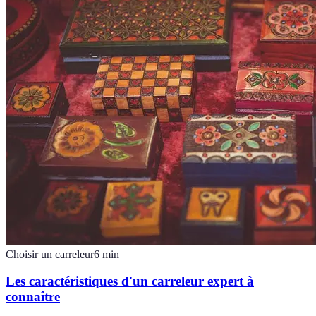
Choisir un carreleur
6
min
Les caractéristiques d'un carreleur expert à
connaître