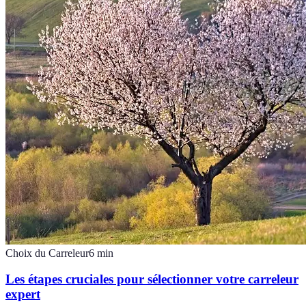
Choix du Carreleur
6
min
Les étapes cruciales pour sélectionner votre carreleur
expert