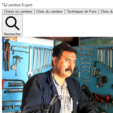
🔍
Carreleur Expert
Choisir un carreleur
Choix du carreleur
Techniques de Pose
Choix du
Rechercher