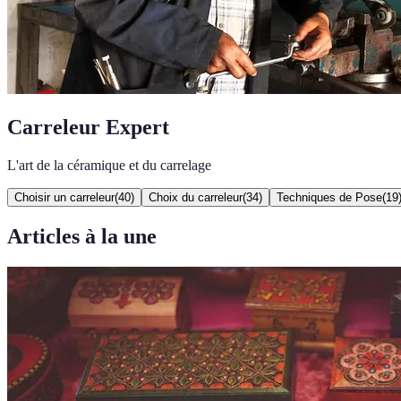
Carreleur Expert
L'art de la céramique et du carrelage
Choisir un carreleur
(
40
)
Choix du carreleur
(
34
)
Techniques de Pose
(
19
Articles à la une