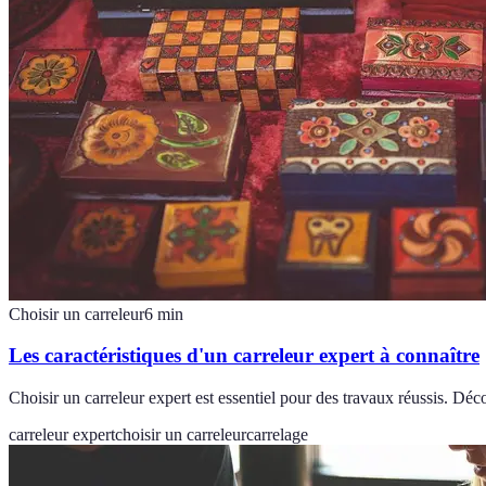
Choisir un carreleur
6
min
Les caractéristiques d'un carreleur expert à connaître
Choisir un carreleur expert est essentiel pour des travaux réussis. Déco
carreleur expert
choisir un carreleur
carrelage