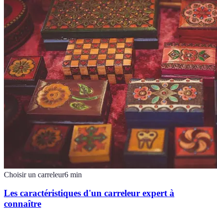
Choisir un carreleur
6
min
Les caractéristiques d'un carreleur expert à
connaître