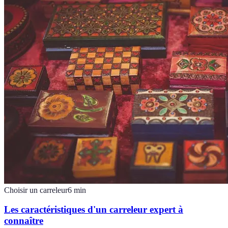
Choisir un carreleur
6
min
Les caractéristiques d'un carreleur expert à
connaître