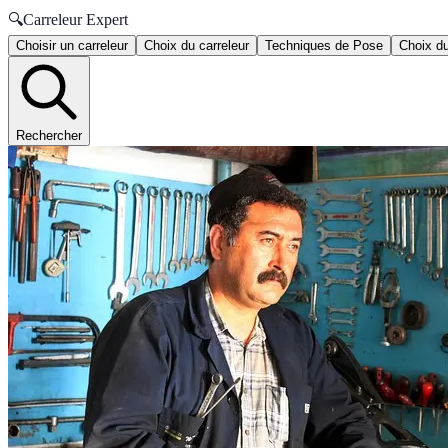
🔍
Carreleur Expert
Choisir un carreleur
Choix du carreleur
Techniques de Pose
Choix du
Rechercher