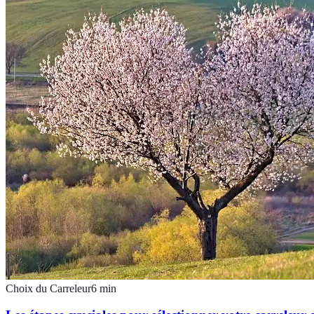
Choix du Carreleur
6
min