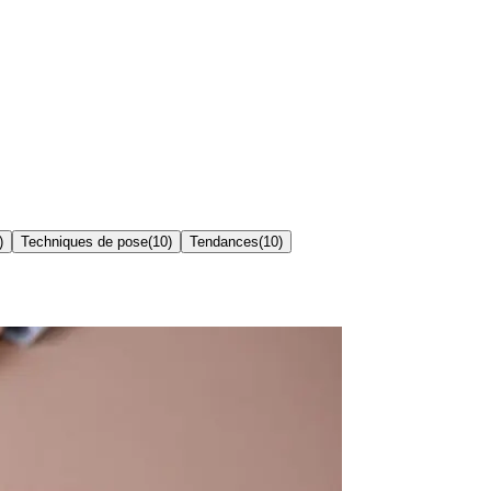
)
Techniques de pose
(
10
)
Tendances
(
10
)